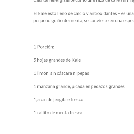
Casi tan energizante como una taza de café sin ni
El kale está lleno de calcio y antioxidantes – es u
pequeño guiño de menta, se convierte en una especi
1 Porción:
5 hojas grandes de Kale
1 limón, sin cáscara ni pepas
1 manzana grande, picada en pedazos grandes
1,5 cm de jengibre fresco
1 tallito de menta fresca