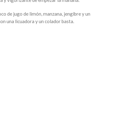
na y vigorizante de empezar la mañana.
poco de jugo de limón, manzana, jengibre y un
on una licuadora y un colador basta.