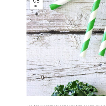
08
JUL