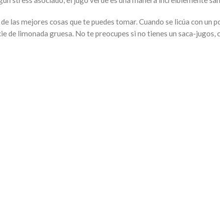
ngún stress asociado, el jugo verde es una manera increíblemente sa
na de las mejores cosas que te puedes tomar. Cuando se licúa con un 
e de limonada gruesa. No te preocupes si no tienes un saca-jugos, c