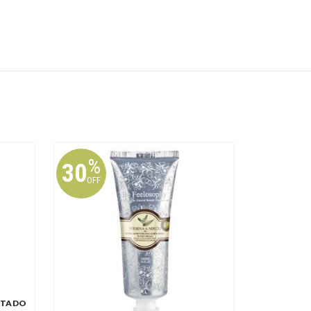
%
%
30
20
OFF
OFF
TADO