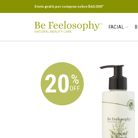
Envío gratis por compras sobre $60.000*
FACIAL
B
20
%
OFF