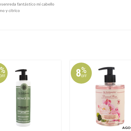
Desenreda fantástico mi cabello
no y cítrico
%
%
8
OFF
OFF
AGO