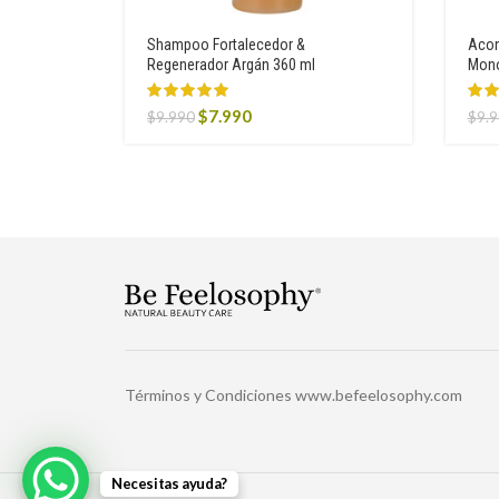
Shampoo Fortalecedor &
Acon
Regenerador Argán 360 ml
Mono
Original
Current
$
7.990
$
9.990
$
9.
price
price
was:
is:
$9.990.
$7.990.
Términos y Condiciones www.befeelosophy.com
Necesitas ayuda?