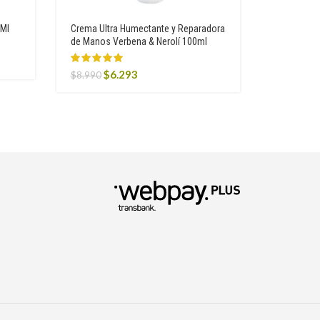
 Ml
Crema Ultra Humectante y Reparadora
Set Capila
de Manos Verbena & Nerolí 100ml
O
$
19.990
Original
Current
$
6.293
p
$
8.990
price
price
w
was:
is:
$
$8.990.
$6.293.