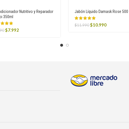
dicionador Nutritivo y Reparador
Jabón Líquido Damask Rose 500
i 350ml
Original
Current
$
10.990
$
11.990
Original
Current
$
7.992
price
price
990
price
price
was:
is:
was:
is:
$11.990.
$10.990.
$9.990.
$7.992.