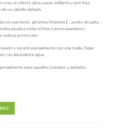
 crea un efecto ultra suave, brillante y anti frizz,
 de un cabello dañado.
 con pantenol , glicerina Vitamina E , aceite de palta ,
ndra ayuda a evitar el frizz o encrespamiento ,
y sedosa protección.
 lavado y secado parcialmente con una toalla. Dejar
ien con abundante agua.
especialmente para aquellos tratados y dañados.
egenerador de Verbena cantidad
ARRO