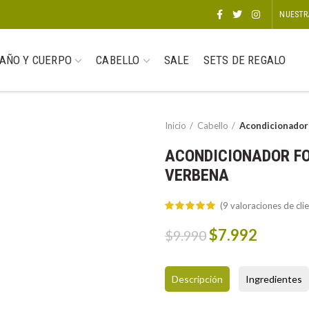
NUESTR
AÑO Y CUERPO
CABELLO
SALE
SETS DE REGALO
Inicio
Cabello
Acondicionador
ACONDICIONADOR F
VERBENA
(
9
valoraciones de clie
Original
Curren
$
7.992
$
9.990
price
price
was:
is:
Descripción
Ingredientes
$9.990.
$7.992.