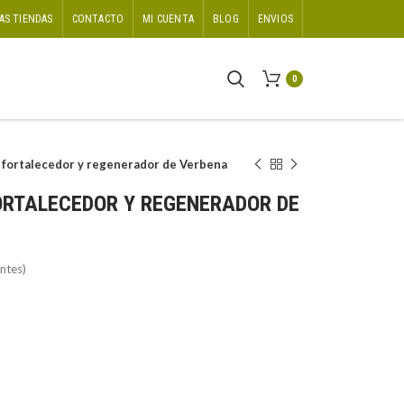
AS TIENDAS
CONTACTO
MI CUENTA
BLOG
ENVIOS
0
 fortalecedor y regenerador de Verbena
ORTALECEDOR Y REGENERADOR DE
ntes)
t