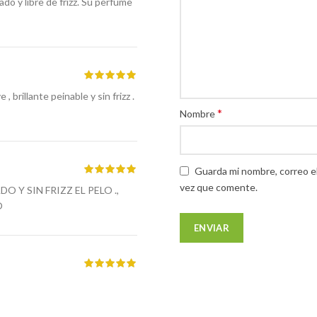
o y libre de frizz. Su perfume
 brillante peinable y sin frizz .
*
Nombre
Guarda mi nombre, correo e
vez que comente.
 Y SIN FRIZZ EL PELO .,
O