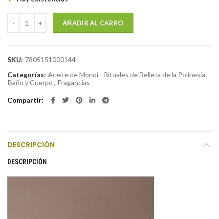
Bruma Corporal Frangipani & Black Vanilla 250 ml cantidad
AÑADIR AL CARRO
SKU:
7805151000144
Categorías:
Aceite de Monoi - Rituales de Belleza de la Polinesia
,
Baño y Cuerpo
,
Fragancias
Compartir
DESCRIPCIÓN
DESCRIPCIÓN
Reproductor
de
vídeo