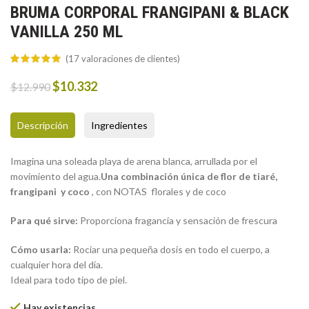
BRUMA CORPORAL FRANGIPANI & BLACK
VANILLA 250 ML
(
17
valoraciones de clientes)
Original
Current
$
10.332
$
12.990
price
price
was:
is:
Descripción
Ingredientes
$12.990.
$10.332.
Imagina una soleada playa de arena blanca, arrullada por el
movimiento del agua.
Una combinación única de flor de tiaré,
frangipani y coco
, con NOTAS florales y de coco
Para qué sirve:
Proporciona fragancia y sensación de frescura
Cómo usarla:
Rociar una pequeña dosis en todo el cuerpo, a
cualquier hora del día.
Ideal para todo tipo de piel.
Hay existencias