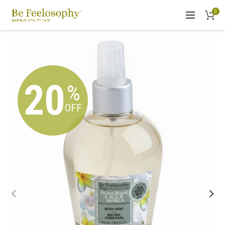
0
20
%
OFF