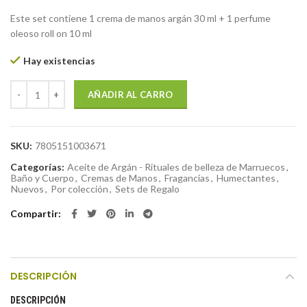
Este set contiene 1 crema de manos argán 30 ml + 1 perfume
oleoso roll on 10 ml
Hay existencias
Nuevo Set Argán Crema de Manos + Perfume Oleoso Roll On cantida
AÑADIR AL CARRO
SKU:
7805151003671
Categorías:
Aceite de Argán - Rituales de belleza de Marruecos
,
Baño y Cuerpo
,
Cremas de Manos
,
Fragancias
,
Humectantes
,
Nuevos
,
Por colección
,
Sets de Regalo
Compartir
DESCRIPCIÓN
DESCRIPCIÓN