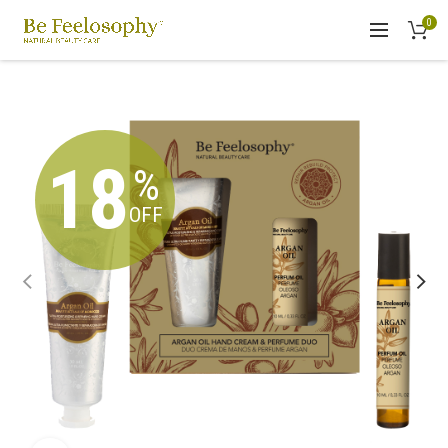
0
18
%
OFF