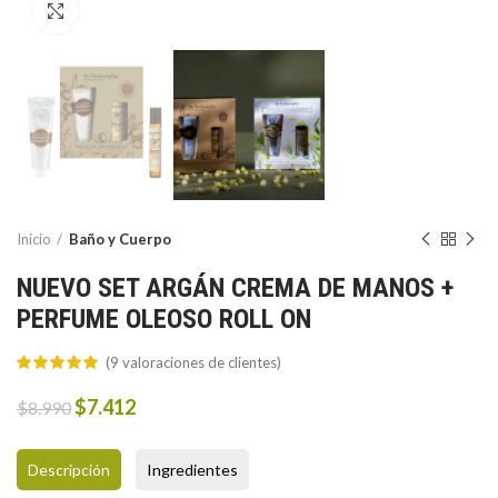
Click to enlarge
Inicio
Baño y Cuerpo
NUEVO SET ARGÁN CREMA DE MANOS +
PERFUME OLEOSO ROLL ON
(
9
valoraciones de clientes)
Original
Current
$
7.412
$
8.990
price
price
was:
is:
Descripción
Ingredientes
$8.990.
$7.412.