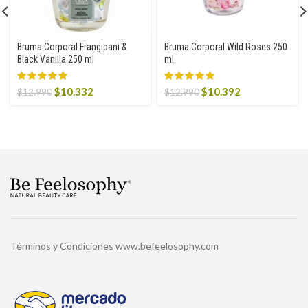
Bruma Corporal Frangipani &
Bruma Corporal Wild Roses 250
Black Vanilla 250 ml
ml
Original
Current
Original
Current
$
10.332
$
10.392
$
12.990
$
12.990
price
price
price
price
was:
is:
was:
is:
$12.990.
$10.332.
$12.990.
$10.392.
Términos y Condiciones www.befeelosophy.com