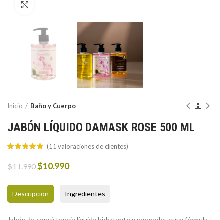
Click to enlarge
Inicio
Baño y Cuerpo
JABÓN LÍQUIDO DAMASK ROSE 500 ML
(
11
valoraciones de clientes)
Original
Current
$
10.990
$
11.990
price
price
was:
is:
Descripción
Ingredientes
$11.990.
$10.990.
Jabón de consistencia líquida hidratante y reparador, cuya fórmula