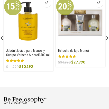
%
%
15
20
OFF
OFF
Jabón Líquido para Manos y
Estuche de lujo Monoi
Cuerpo Verbena & Nerolí 500 ml
Original
Current
$
27.990
$
34.990
Original
Current
$
10.192
price
price
$
11.990
price
price
was:
is:
was:
is:
$34.990.
$27.990.
$11.990.
$10.192.