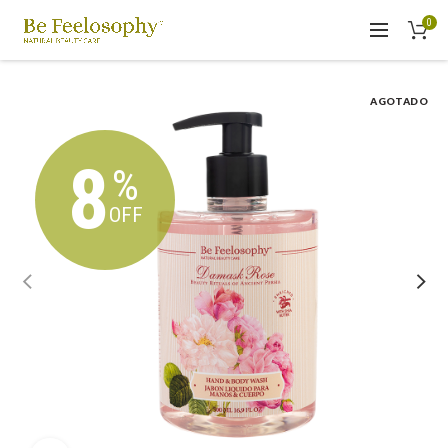
0
AGOTADO
8
%
OFF