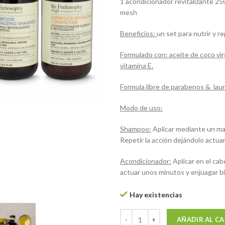
1 acondicionador revitalizante 2
mesh
Beneficios:
un set para nutrir y r
Formulado con: aceite de coco vir
vitamina E.
Formula libre de
parabenos
&
laur
Modo de uso:
Shampoo
:
Aplicar mediante un mas
Repetir la acción dejándolo actu
Acondicionador:
Aplicar en el cab
actuar unos minutos y enjuagar b
Hay existencias
Set Capilar Superfood cantidad
AÑADIR AL C