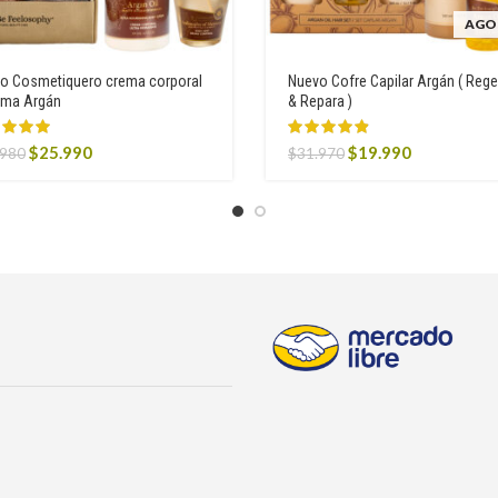
AGO
o Cosmetiquero crema corporal
Nuevo Cofre Capilar Argán ( Reg
uma Argán
& Repara )
Original
Current
Original
Current
$
25.990
$
19.990
.980
$
31.970
price
price
price
price
was:
is:
was:
is:
$31.980.
$25.990.
$31.970.
$19.990.