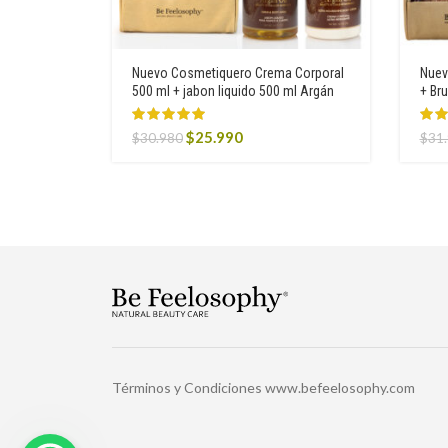
Nuevo Cosmetiquero Crema Corporal
Nuev
500 ml + jabon liquido 500 ml Argán
+ Br
Original
Current
$
25.990
$
30.980
$
31
price
price
was:
is:
$30.980.
$25.990.
Términos y Condiciones www.befeelosophy.com