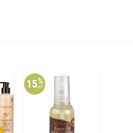
%
%
15
17
OFF
OFF