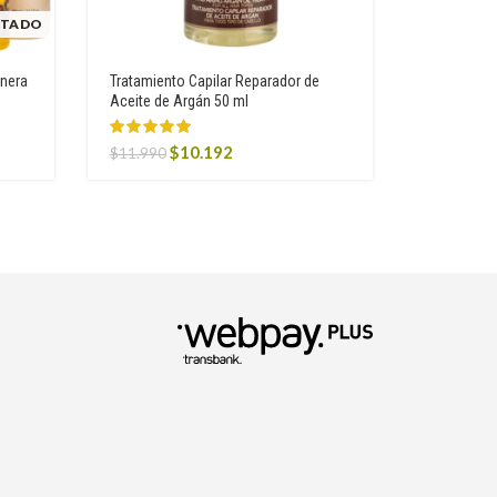
TADO
enera
Tratamiento Capilar Reparador de
Aceite Capi
Aceite de Argán 50 ml
O
$
17.990
Original
Current
$
10.192
p
$
11.990
price
price
w
was:
is:
$
$11.990.
$10.192.