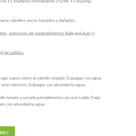
50 ml +1 shampoo revitalizante 250 ml +1 esponja
eparar cabellos secos tratados y dañados .
gen , extractos de
superalimentos
(
kale,goji,acai
) y
yl
de sulfato.
aje suave sobre el cabello mojado. Enjuagar con agua.
ar unos minutos. Enjuagar con abundante agua.
ello lavado y secado parcialmente con una toalla. Dejar
ien con abundante agua.
ARRO