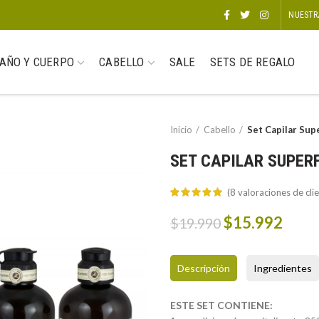
NUESTR
AÑO Y CUERPO
CABELLO
SALE
SETS DE REGALO
Inicio
Cabello
Set Capilar Sup
SET CAPILAR SUPER
(
8
valoraciones de clie
Original
Curr
$
15.992
$
19.990
price
price
was:
is:
Descripción
Ingredientes
$19.990.
$15.
ESTE SET CONTIENE: