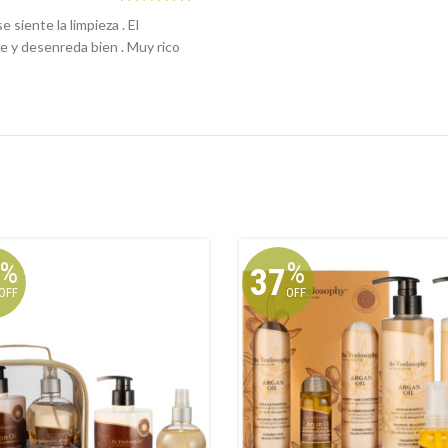
siente la limpieza . El
e y desenreda bien . Muy rico
%
%
37
OFF
OFF